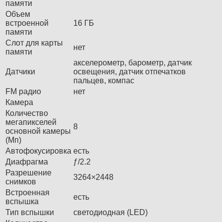
памяти
Объем
встроенной
16 ГБ
памяти
Слот для карты
нет
памяти
акселерометр, барометр, датчик
Датчики
освещения, датчик отпечатков
пальцев, компас
FM радио
нет
Камера
Количество
мегапикселей
8
основной камеры
(Мп)
Автофокусировка
есть
Диафрагма
ƒ/2.2
Разрешение
3264×2448
снимков
Встроенная
есть
вспышка
Тип вспышки
светодиодная (LED)