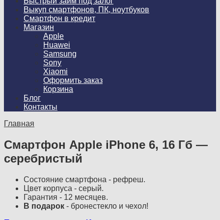
Быстрый займ под залог
Выкуп смартфонов, ПК, ноутбуков
Смартфон в кредит
Магазин
Apple
Huawei
Samsung
Sony
Xiaomi
Оформить заказ
Корзина
Блог
Контакты
Главная
Смартфон Apple iPhone 6, 16 Гб —
серебристый
Состояние смартфона - рефреш.
Цвет корпуса - серый.
Гарантия - 12 месяцев.
В подарок
- бронестекло и чехол!