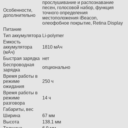
прослушивание и распознавание
песен, голосовой набор, функция
Особенности,
точного определения
дополнительно
местоположения iBeacon,
олеофобное покрытие, Retina Display
Питание
Тип аккумулятора
Li-polymer
Емкость
аккумулятора
1810 мАч
(мАч)
Быстрая зарядка
нет
Беспроводная
опционально
зарядка
Время работы в
режиме
250 ч
ожидания
Время работы в
режиме
14 ч
разговора
Габариты, вес
Ширина
67 мм
Высота
138.1 мм