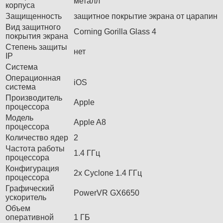
металл
корпуса
Защищенность
защитное покрытие экрана от царапин
Вид защитного
Corning Gorilla Glass 4
покрытия экрана
Степень защиты
нет
IP
Система
Операционная
iOS
система
Производитель
Apple
процессора
Модель
Apple A8
процессора
Количество ядер
2
Частота работы
1.4 ГГц
процессора
Конфигурация
2x Cyclone 1.4 ГГц
процессора
Графический
PowerVR GX6650
ускоритель
Объем
оперативной
1 ГБ