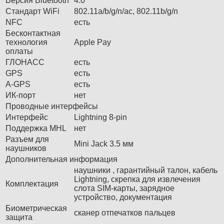
Версия Bluetooth
4.0
Стандарт WiFi
802.11a/b/g/n/ac, 802.11b/g/n
NFC
есть
Бесконтактная
технология
Apple Pay
оплаты
ГЛОНАСС
есть
GPS
есть
A-GPS
есть
ИК-порт
нет
Проводные интерфейсы
Интерфейс
Lightning 8-pin
Поддержка MHL
нет
Разъем для
Mini Jack 3.5 мм
наушников
Дополнительная информация
наушники , гарантийный талон, кабель
Lightning, скрепка для извлечения
Комплектация
слота SIM-карты, зарядное
устройство, документация
Биометрическая
сканер отпечатков пальцев
защита