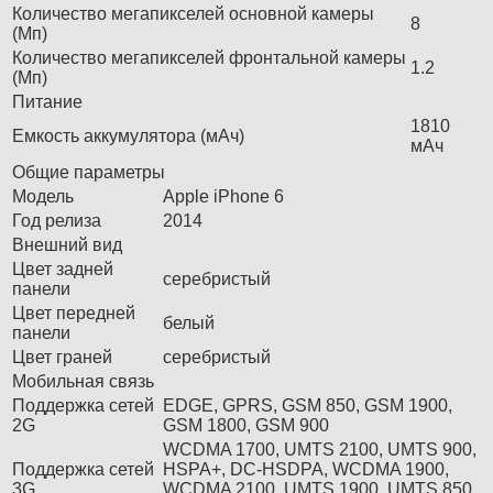
Количество мегапикселей основной камеры
8
(Мп)
Количество мегапикселей фронтальной камеры
1.2
(Мп)
Питание
1810
Емкость аккумулятора (мАч)
мАч
Общие параметры
Модель
Apple iPhone 6
Год релиза
2014
Внешний вид
Цвет задней
серебристый
панели
Цвет передней
белый
панели
Цвет граней
серебристый
Мобильная связь
Поддержка сетей
EDGE, GPRS, GSM 850, GSM 1900,
2G
GSM 1800, GSM 900
WCDMA 1700, UMTS 2100, UMTS 900,
Поддержка сетей
HSPA+, DC-HSDPA, WCDMA 1900,
3G
WCDMA 2100, UMTS 1900, UMTS 850,