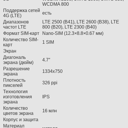
WCDMA 800
Поддержка сетей
есть
4G (LTE)
Диапазонов
LTE 2500 (B41), LTE 2600 (B38), LTE
частот LTE
800 (B20), LTE 2300 (B40)
Формат SIM-карт
Nano-SIM (12.3×8.8×0.67 мм)
Количество SIM-
1 SIM
карт
Экран
Диагональ
4.7″
экрана (дюйм)
Разрешение
1334х750
экрана
Плотность
326 ppi
пикселей
Технология
изготовления
IPS
экрана
Количество
16 млн
цветов экрана
Корпус и защита
Материал