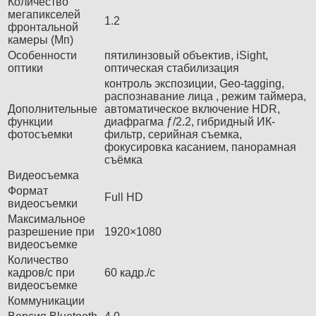
Количество
мегапикселей
1.2
фронтальной
камеры (Мп)
Особенности
пятилинзовый объектив, iSight,
оптики
оптическая стабилизация
контроль экспозиции, Geo-tagging,
распознавание лица , режим таймера,
Дополнительные
автоматическое включение HDR,
функции
диафрагма ƒ/2.2, гибридный ИК-
фотосъемки
фильтр, серийная съемка,
фокусировка касанием, панорамная
съёмка
Видеосъемка
Формат
Full HD
видеосъемки
Максимальное
разрешение при
1920×1080
видеосъемке
Количество
кадров/с при
60 кадр./с
видеосъемке
Коммуникации