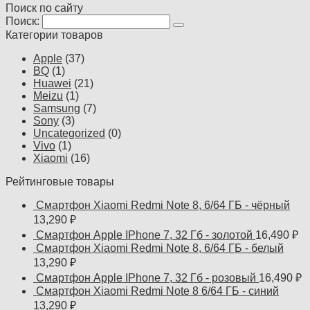
Поиск по сайту
Поиск:
Категории товаров
Apple
(37)
BQ
(1)
Huawei
(21)
Meizu
(1)
Samsung
(7)
Sony
(3)
Uncategorized
(0)
Vivo
(1)
Xiaomi
(16)
Рейтинговые товары
Смартфон Xiaomi Redmi Note 8, 6/64 ГБ - чёрный
13,290
₽
Смартфон Apple IPhone 7, 32 Гб - золотой
16,490
₽
Смартфон Xiaomi Redmi Note 8, 6/64 ГБ - белый
13,290
₽
Смартфон Apple IPhone 7, 32 Гб - розовый
16,490
₽
Смартфон Xiaomi Redmi Note 8 6/64 ГБ - синий
13,290
₽